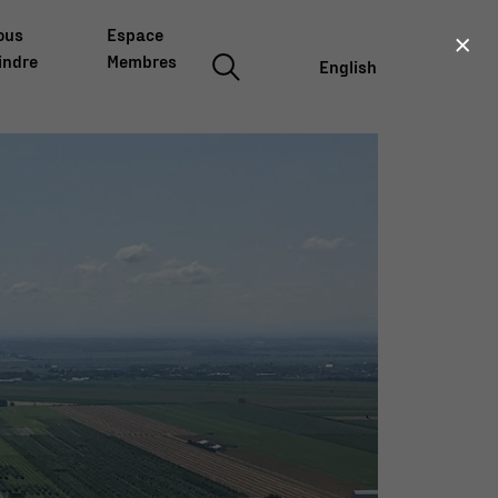
×
ous
Espace
indre
Membres
English