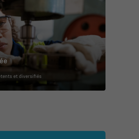
uée
tents et diversifiés