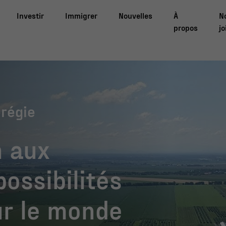
Investir
Immigrer
Nouvelles
À
N
propos
jo
érégie
n aux
possibilités
ur le monde