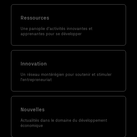
Ressources
Une panoplie d'activités innovantes et
apprenantes pour se développer
Nécessaire
Ces fichiers
témoins ne
sont pas
Innovation
facultatifs. Ils
Un réseau montérégien pour soutenir et stimuler
sont
l'entrepreneuriat
nécessaires au
fonctionnement
du site Web.
Nouvelles
Statistiques
Actualités dans le domaine du développement
économique
Afin que nous
puissions