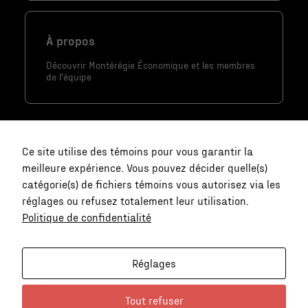
améliorer la
fonctionnalité
À propos
et la
structure du
Découvrir Montérégie Économique et les membres
site Web, en
de l'équipe
fonction de la
façon dont le
site Web est
utilisé.
Ce site utilise des témoins pour vous garantir la
meilleure expérience. Vous pouvez décider quelle(s)
catégorie(s) de fichiers témoins vous autorisez via les
Marketing
réglages ou refusez totalement leur utilisation.
En partageant
Politique de confidentialité
votre intérêt
Nous joindre
et votre
comportement
communication@monteregie-
Réglages
lorsque vous
economique.ca
visitez notre
Tout refuser
site, vous