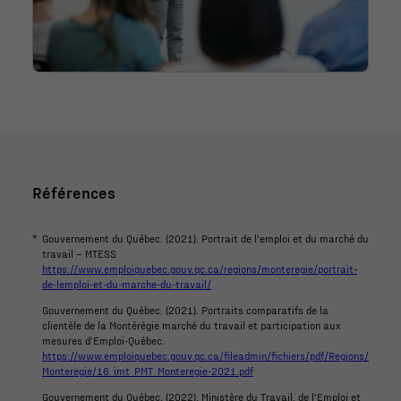
Statistiques
Afin que nous
puissions
améliorer la
fonctionnalité
et la
structure du
site Web, en
Références
fonction de la
façon dont le
*
Gouvernement du Québec. (2021). Portrait de l’emploi et du marché du
site Web est
travail – MTESS
utilisé.
https://www.emploiquebec.gouv.qc.ca/regions/monteregie/portrait-
de-lemploi-et-du-marche-du-travail/
Gouvernement du Québec. (2021). Portraits comparatifs de la
clientèle de la Montérégie marché du travail et participation aux
Marketing
mesures d’Emploi-Québec.
En partageant
https://www.emploiquebec.gouv.qc.ca/fileadmin/fichiers/pdf/Regions/
Monteregie/16_imt_PMT_Monteregie-2021.pdf
votre intérêt
Gouvernement du Québec. (2022). Ministère du Travail, de l’Emploi et
et votre