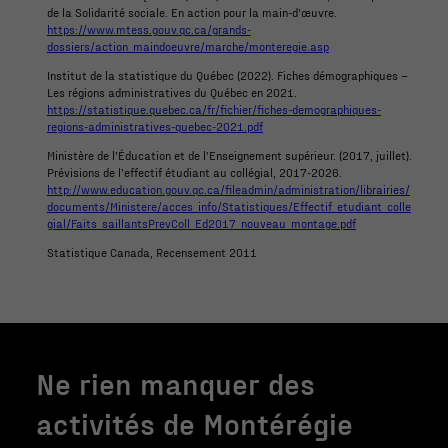
de la Solidarité sociale. En action pour la main-d’œuvre.
comportement
https://www.mtess.gouv.qc.ca/grands-
lorsque vous
dossiers/action_maindoeuvre/marche/monteregie.asp
visitez notre
Institut de la statistique du Québec (2022). Fiches démographiques –
site, vous
Les régions administratives du Québec en 2021.
https://statistique.quebec.ca/fr/fichier/fiches-demographiques-
augmentez les
regions-administratives-quebec-2021.pdf
chances de
Ministère de l’Éducation et de l’Enseignement supérieur. (2017, juillet).
voir du
Prévisions de l’effectif étudiant au collégial, 2017-2026.
contenu et
http://www.education.gouv.qc.ca/fileadmin/administration/librairies/
documents/Ministere/acces_info/Statistiques/Effectif_etudiant_colle
des offres
gial/Faits_saillantsPrevColl_Ed2017_nouveau_montage.pdf
personnalisés.
Statistique Canada, Recensement 2011
Ne rien manquer des
activités de Montérégie