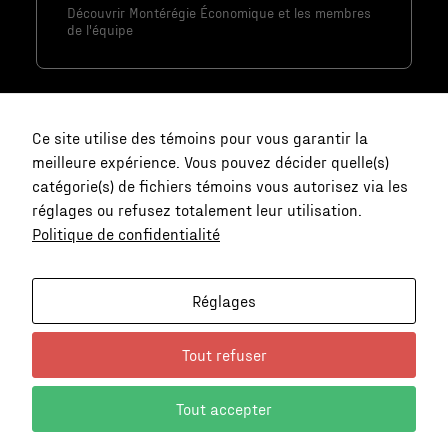
Marketing
Découvrir Montérégie Économique et les membres
de l'équipe
En partageant
votre intérêt
et votre
comportement
lorsque vous
Ce site utilise des témoins pour vous garantir la
visitez notre
meilleure expérience. Vous pouvez décider quelle(s)
site, vous
catégorie(s) de fichiers témoins vous autorisez via les
augmentez les
réglages ou refusez totalement leur utilisation.
chances de
Politique de confidentialité
Nous joindre
voir du
contenu et
communication@monteregie-
Réglages
des offres
economique.ca
personnalisés.
Tout refuser
Politique de
Tout accepter
confidentialité