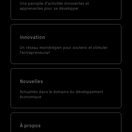
nécessaires au
Une panoplie d'activités innovantes et
fonctionnement
apprenantes pour se développer
du site Web.
Statistiques
Innovation
Afin que nous
Un réseau montérégien pour soutenir et stimuler
puissions
l'entrepreneuriat
améliorer la
fonctionnalité
et la
structure du
Nouvelles
site Web, en
Actualités dans le domaine du développement
fonction de la
économique
façon dont le
site Web est
utilisé.
À propos