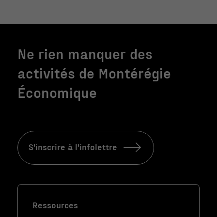
Ne rien manquer des
activités de Montérégie
Économique
S'inscrire à l'infolettre
Nécessaire
Ces fichiers
témoins ne
sont pas
facultatifs. Ils
Ressources
sont