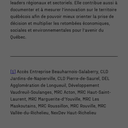
leaders régionaux et sectoriels. Elle contribue aussi à
fonctionnalité
documenter et à mesurer l’innovation sur le territoire
et la
québécois afin de pouvoir mieux orienter la prise de
structure du
décision et multiplier les retombées économiques,
site Web, en
sociales et environnementales pour l’avenir du
fonction de la
Québec.
façon dont le
site Web est
utilisé.
[1]
Accès Entreprise Beauharnois-Salaberry, CLD
Marketing
Jardins-de-Napierville, CLD Pierre-de-Saurel, DEL
En partageant
Agglomération de Longueuil, Développement
votre intérêt
Vaudreuil-Soulanges, MRC Acton, MRC Haut-Saint-
et votre
Laurent, MRC Marguerite-d’Youville, MRC Les
comportement
Maskoutains, MRC Roussillon, MRC Rouville, MRC
lorsque vous
Vallée-du-Richelieu, NexDev Haut-Richelieu
visitez notre
site, vous