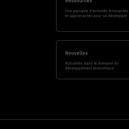
Ressources
témoins ne
Une panoplie d'activités innovantes
sont pas
et apprenantes pour se développer
facultatifs. Ils
sont
nécessaires au
fonctionnement
du site Web.
Nouvelles
Actualités dans le domaine du
Statistiques
développement économique
Afin que nous
puissions
améliorer la
fonctionnalité
et la
structure du
site Web, en
fonction de la