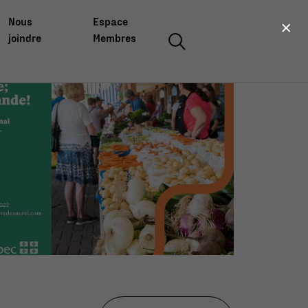
×
Nous
Espace
joindre
Membres