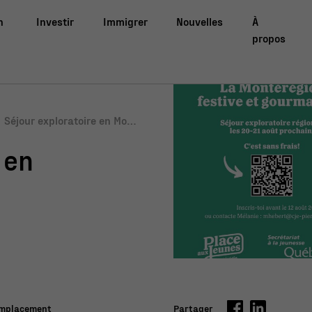
n
Investir
Immigrer
Nouvelles
À
propos
Séjour exploratoire en Mont
érégie
 en
mplacement
Partager