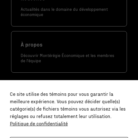
utilisé.
Actualités dans le domaine du développement
économique
Marketing
En partageant
À propos
votre intérêt
et votre
Découvrir Montérégie Économique et les membres
comportement
de l'équipe
lorsque vous
visitez notre
site, vous
augmentez les
Ce site utilise des témoins pour vous garantir la
chances de
meilleure expérience. Vous pouvez décider quelle(s)
voir du
catégorie(s) de fichiers témoins vous autorisez via les
contenu et
réglages ou refusez totalement leur utilisation.
des offres
Politique de confidentialité
personnalisés.
Nous joindre