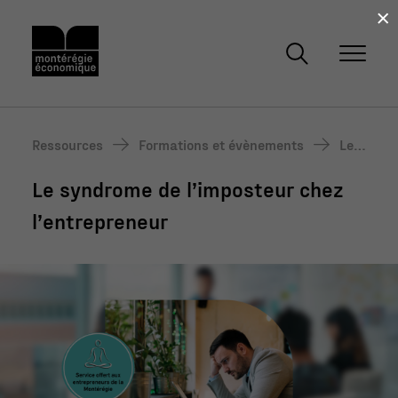
×
Ressources
Formations et évènements
Le s
ynd
Le syndrome de l’imposteur chez
rom
e de
l’entrepreneur
l’im
pos
teur
che
z l’e
ntre
pre
neu