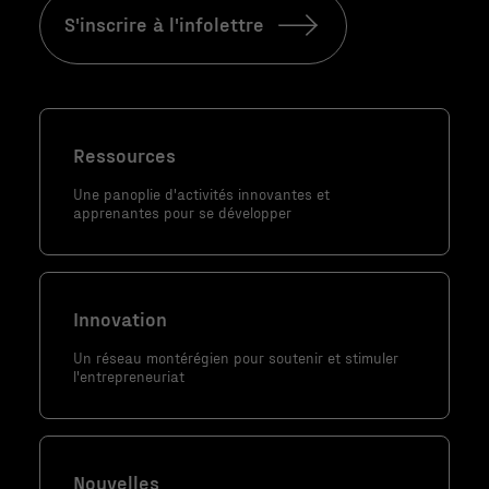
sont pas
S'inscrire à l'infolettre
facultatifs. Ils
sont
nécessaires au
fonctionnement
du site Web.
Ressources
Une panoplie d'activités innovantes et
apprenantes pour se développer
Statistiques
Afin que nous
puissions
améliorer la
Innovation
fonctionnalité
et la
Un réseau montérégien pour soutenir et stimuler
l'entrepreneuriat
structure du
site Web, en
fonction de la
façon dont le
Nouvelles
site Web est