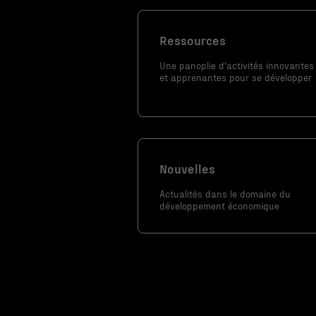
Ces fichiers
témoins ne
Ressources
sont pas
Une panoplie d'activités innovantes
facultatifs. Ils
et apprenantes pour se développer
sont
nécessaires au
fonctionnement
du site Web.
Nouvelles
Statistiques
Actualités dans le domaine du
Afin que nous
développement économique
puissions
améliorer la
fonctionnalité
et la
structure du
site Web, en