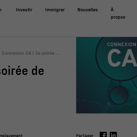
n
Investir
Immigrer
Nouvelles
À
propos
Connexion CA | 3e soirée de
maillage
soirée de
mplacement
Partager