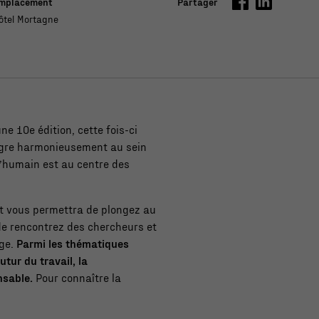
mplacement
Partager
ôtel Mortagne
e 10e édition, cette fois-ci
tègre harmonieusement au sein
l’humain est au centre des
t vous permettra de plongez au
de rencontrez des chercheurs et
age.
Parmi les thématiques
tur du travail, la
nsable.
Pour connaître la