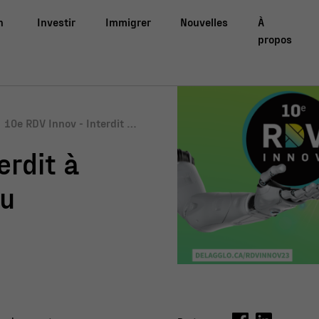
n
Investir
Immigrer
Nouvelles
À
propos
10e RDV Innov - Interdit à c
eux qui ont peur du change
erdit à
ment
du