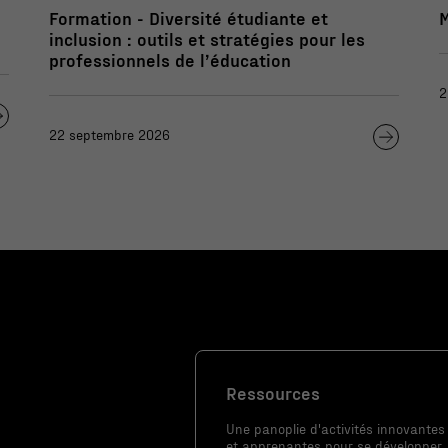
Formation - Diversité étudiante et
inclusion : outils et stratégies pour les
professionnels de l’éducation
2
22 septembre 2026
Nécessaire
Ces fichiers
témoins ne
sont pas
facultatifs. Ils
sont
nécessaires au
fonctionnement
du site Web.
Ressources
Une panoplie d'activités innovantes
Statistiques
et apprenantes pour se développer