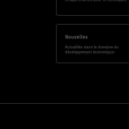
Afin que nous
puissions
améliorer la
fonctionnalité
et la
Nouvelles
structure du
site Web, en
Actualités dans le domaine du
fonction de la
développement économique
façon dont le
site Web est
utilisé.
Marketing
En partageant
votre intérêt
et votre
comportement
lorsque vous