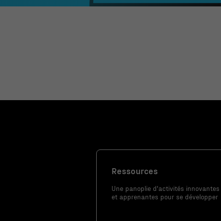
facultatifs. Ils
sont
nécessaires au
fonctionnement
du site Web.
Statistiques
Afin que nous
puissions
améliorer la
fonctionnalité
et la
structure du
Ressources
site Web, en
fonction de la
Une panoplie d'activités innovantes
et apprenantes pour se développer
façon dont le
site Web est