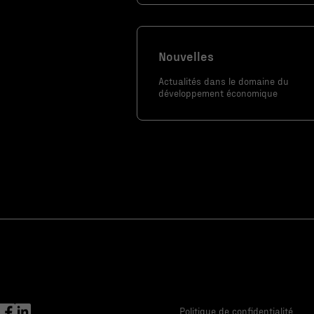
utilisé.
Marketing
Nouvelles
En partageant
Actualités dans le domaine du
votre intérêt
développement économique
et votre
comportement
lorsque vous
visitez notre
site, vous
augmentez les
chances de
voir du
contenu et
des offres
personnalisés.
Politique de confidentialité