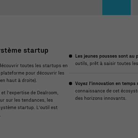
système startup
Les jeunes pousses sont au 
outils, prêt à saisir toutes l
 découvrir toutes les startups en
 plateforme pour découvrir les
en haut à droite).
Voyez l’innovation en temps 
connaissance de cet écosyst
et l’expertise de Dealroom,
des horizons innovants.
ur sur les tendances, les
système startup. L’outil est
.