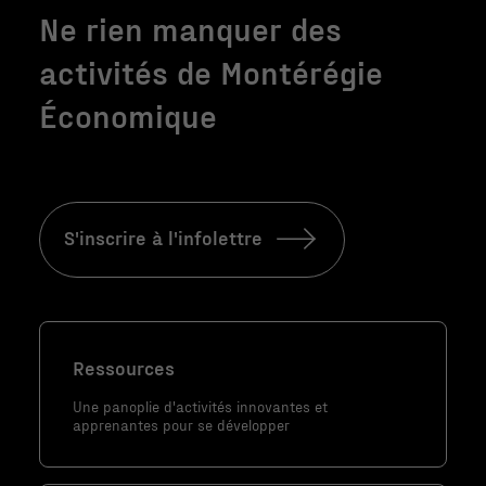
Ne rien manquer des
Nécessaire
activités de Montérégie
Ces fichiers
témoins ne
Économique
sont pas
facultatifs. Ils
sont
nécessaires au
fonctionnement
S'inscrire à l'infolettre
du site Web.
Statistiques
Afin que nous
Ressources
puissions
Une panoplie d'activités innovantes et
améliorer la
apprenantes pour se développer
fonctionnalité
et la