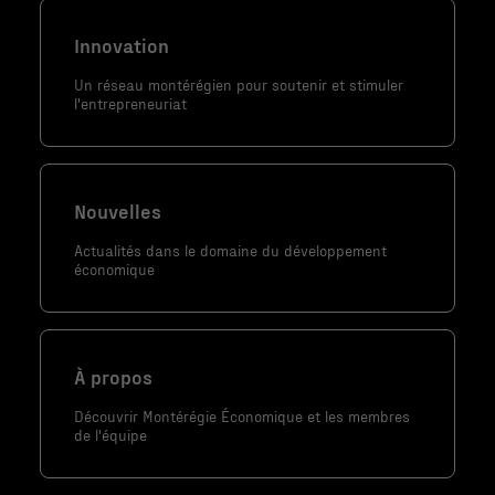
structure du
site Web, en
Innovation
fonction de la
façon dont le
Un réseau montérégien pour soutenir et stimuler
l'entrepreneuriat
site Web est
utilisé.
Nouvelles
Marketing
En partageant
Actualités dans le domaine du développement
votre intérêt
économique
et votre
comportement
lorsque vous
visitez notre
À propos
site, vous
Découvrir Montérégie Économique et les membres
augmentez les
de l'équipe
chances de
voir du