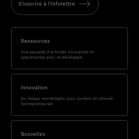
S'inscrire à l'infolettre
utilisé.
Marketing
En partageant
Ressources
votre intérêt
et votre
Une panoplie d'activités innovantes et
apprenantes pour se développer
comportement
lorsque vous
visitez notre
site, vous
Innovation
augmentez les
chances de
Un réseau montérégien pour soutenir et stimuler
voir du
l'entrepreneuriat
contenu et
des offres
personnalisés.
Nouvelles