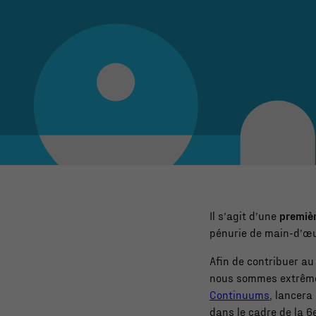
Il s’agit d’une
premiè
pénurie de main-d’œu
Afin de contribuer a
nous sommes extrêmem
Continuums
, lancera
dans le cadre de la 