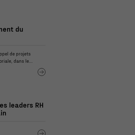
ement du
pel de projets
oriale, dans le
es leaders RH
in