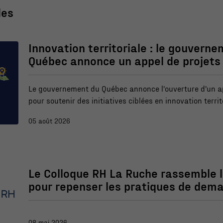
les
Innovation territoriale : le gouvern
Nécessaire
Québec annonce un appel de projets
Ces fichiers
témoins ne
sont pas
Le gouvernement du Québec annonce l'ouverture d'un ap
facultatifs. Ils
pour soutenir des initiatives ciblées en innovation territ
sont
cadre du Fonds régions et ruralité (FRR).
05 août 2026
nécessaires au
fonctionnement
du site Web.
Le Colloque RH La Ruche rassemble l
Statistiques
pour repenser les pratiques de dema
Afin que nous
puissions
améliorer la
08 mai 2026