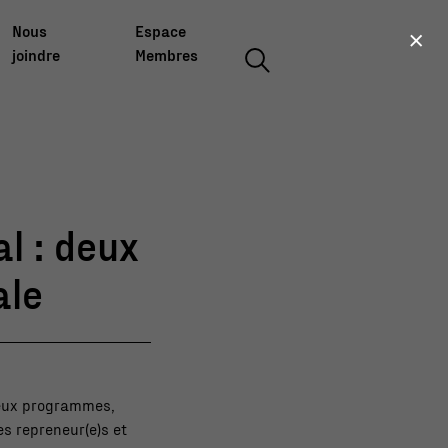
×
Nous
Espace
joindre
Membres
l : deux
ale
deux programmes,
s repreneur(e)s et