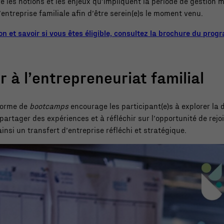
 les notions et les enjeux qu’impliquent la période de gestion m
l’entreprise familiale afin d’être serein(e)s le moment venu.
on et savoir si vous êtes éligible, consultez la brochure du pro
r à l’entrepreneuriat familial
forme de
bootcamps
encourage les participant(e)s à explorer la
 partager des expériences et à réfléchir sur l’opportunité de rejo
ainsi un transfert d’entreprise réfléchi et stratégique.