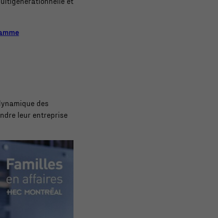
ultigénérationnelle et
gramme
 dynamique des
indre leur entreprise