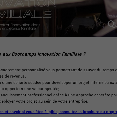
et la
structure du
site Web, en
fonction de la
façon dont le
site Web est
utilisé.
re aux Bootcamps Innovation Familiale ?
Marketing
En partageant
encadrement personnalisé vous permettant de sauver du temps e
votre intérêt
es de revenus;
et votre
ie d’une cohorte soudée pour développer un projet interne ou exte
comportement
 lui apportera une valeur ajoutée;
lorsque vous
panouissement professionnel grâce à une approche concrète pou
visitez notre
déployer votre projet au sein de votre entreprise.
site, vous
augmentez les
on et savoir si vous êtes éligible, consultez la brochure du pro
chances de