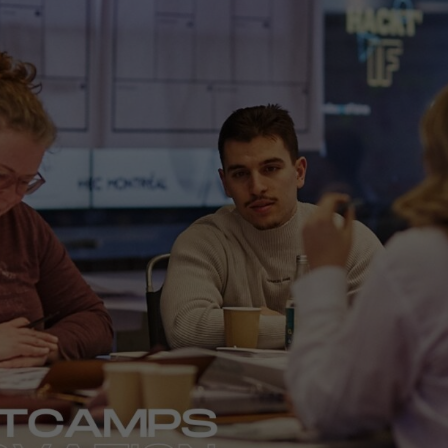
Nécessaire
Ces fichiers
témoins ne
sont pas
facultatifs. Ils
sont
nécessaires au
fonctionnement
du site Web.
Statistiques
Afin que nous
puissions
améliorer la
fonctionnalité