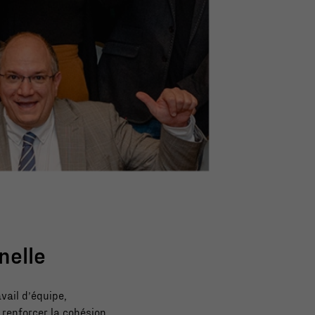
nelle
vail d’équipe,
 renforcer la cohésion