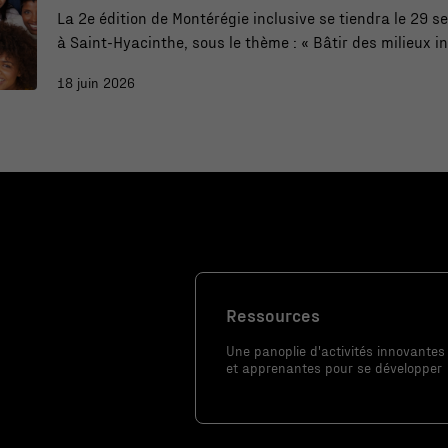
La 2e édition de Montérégie inclusive se tiendra le 29 
améliorer la
à Saint-Hyacinthe, sous le thème : « Bâtir des milieux inc
fonctionnalité
réels, solutions concrètes ».
et la
18 juin 2026
structure du
site Web, en
fonction de la
façon dont le
site Web est
utilisé.
Marketing
En partageant
Ressources
votre intérêt
Une panoplie d'activités innovantes
et votre
et apprenantes pour se développer
comportement
lorsque vous
visitez notre