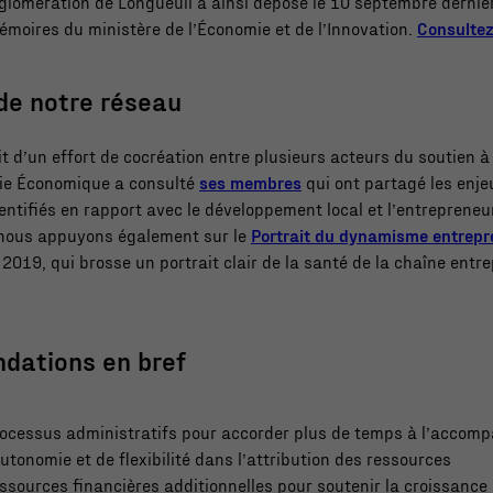
gglomération de Longueuil a ainsi déposé le 10 septembre dernie
émoires du ministère de l’Économie et de l’Innovation.
Consultez
de notre réseau
it d’un effort de cocréation entre plusieurs acteurs du soutien à
ie Économique a consulté
ses membres
qui ont partagé les enje
dentifiés en rapport avec le développement local et l’entrepreneu
s nous appuyons également sur le
Portrait du dynamisme entrepre
 2019, qui brosse un portrait clair de la santé de la chaîne entre
dations en bref
processus administratifs pour accorder plus de temps à l’acco
utonomie et de flexibilité dans l’attribution des ressources
essources financières additionnelles pour soutenir la croissanc