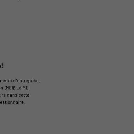
!
neurs d’entreprise,
n (MEI)! Le MEI
eurs dans cette
uestionnaire.