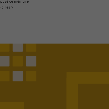
déposé ce mémoire
ci les 7