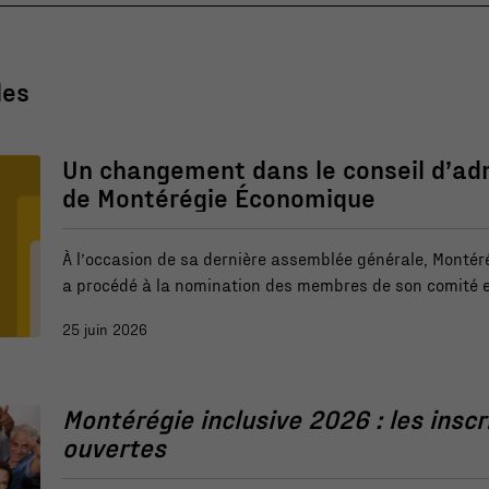
les
Nécessaire
Un changement dans le conseil d’ad
Ces fichiers
de Montérégie Économique
témoins ne
sont pas
facultatifs. Ils
À l’occasion de sa dernière assemblée générale, Monté
sont
a procédé à la nomination des membres de son comité e
nécessaires au
prochaine année. Nous sommes heureux d’annoncer la 
fonctionnement
25 juin 2026
Audray Lemieux, directrice au développement du territo
du site Web.
Beauharnois-Salaberry, à titre de secrétaire-trésorière 
d’administration.
Montérégie inclusive 2026 : les inscr
Statistiques
ouvertes
Afin que nous
puissions