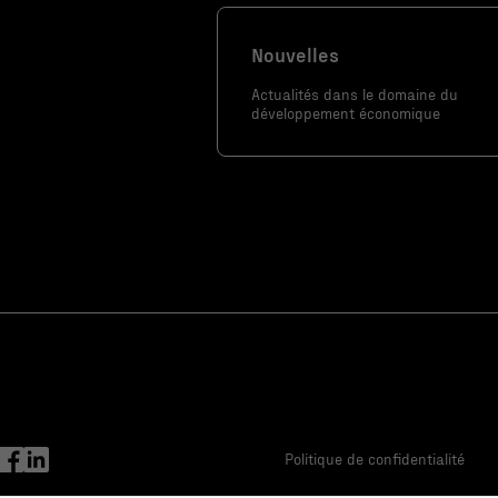
site, vous
augmentez les
Nouvelles
chances de
voir du
Actualités dans le domaine du
contenu et
développement économique
des offres
personnalisés.
Politique de confidentialité