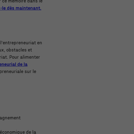
r ce mémoire dans le
-le dès maintenant.
 l’entrepreneuriat en
ux, obstacles et
riat. Pour alimenter
neurial de la
preneuriale sur le
mpagnement
e économique de la