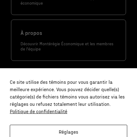
économique
À propos
Découvrir Montérégie Économique et les membres
de l'équipe
Ce site utilise des témoins pour vous garantir la
meilleure expérience. Vous pouvez décider quelle(s)
catégorie(s) de fichiers témoins vous autorisez via les
réglages ou refusez totalement leur utilisation.
Politique de confidentialité
Nécessaire
Nous joindre
Ces fichiers
témoins ne
communication@monteregie-
Réglages
sont pas
economique.ca