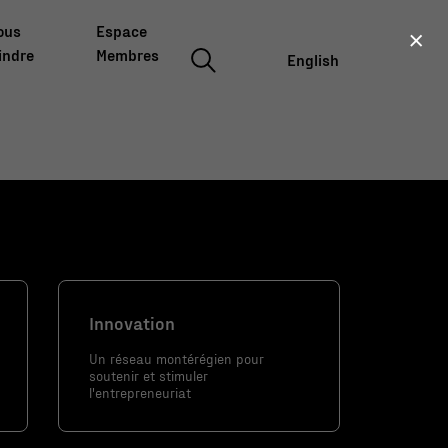
×
ous
Espace
indre
Membres
English
Innovation
Un réseau montérégien pour
soutenir et stimuler
l'entrepreneuriat