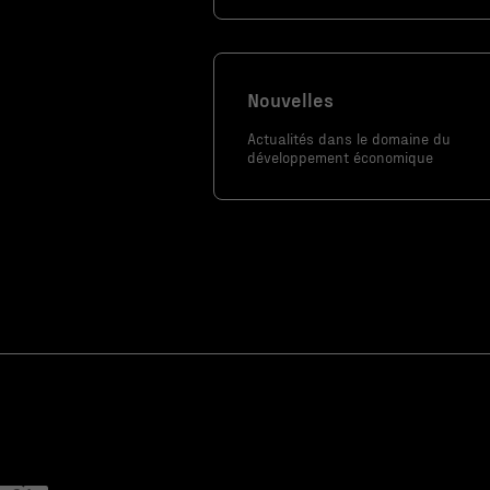
utilisé.
Marketing
Nouvelles
En partageant
Actualités dans le domaine du
votre intérêt
développement économique
et votre
comportement
lorsque vous
visitez notre
site, vous
augmentez les
chances de
voir du
contenu et
des offres
personnalisés.