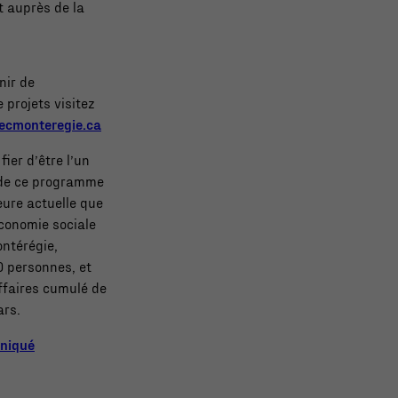
t auprès de la
nir de
 projets visitez
cmonteregie.ca
ier d’être l’un
 de ce programme
eure actuelle que
économie sociale
ontérégie,
 personnes, et
ffaires cumulé de
ars.
uniqué