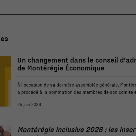
les
Un changement dans le conseil d’ad
de Montérégie Économique
À l’occasion de sa dernière assemblée générale, Monté
a procédé à la nomination des membres de son comité e
prochaine année. Nous sommes heureux d’annoncer la 
25 juin 2026
Audray Lemieux, directrice au développement du territo
Nécessaire
Beauharnois-Salaberry, à titre de secrétaire-trésorière 
d’administration.
Ces fichiers
Montérégie inclusive 2026 : les inscr
témoins ne
sont pas