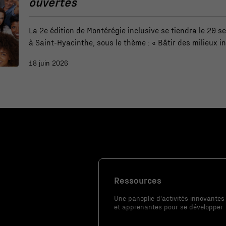
ouvertes
facultatifs. Ils
sont
La 2e édition de Montérégie inclusive se tiendra le 29 
nécessaires au
à Saint-Hyacinthe, sous le thème : « Bâtir des milieux inc
fonctionnement
réels, solutions concrètes ».
du site Web.
18 juin 2026
Statistiques
Afin que nous
puissions
améliorer la
fonctionnalité
et la
structure du
Ressources
site Web, en
fonction de la
Une panoplie d'activités innovantes
façon dont le
et apprenantes pour se développer
site Web est