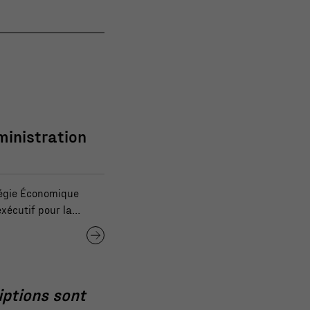
ministration
régie Économique
xécutif pour la
nomination de
ire de la MRC de
de notre conseil
iptions sont