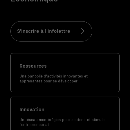
S'inscrire à l'infolettre
Nécessaire
Ressources
Ces fichiers
témoins ne
Une panoplie d'activités innovantes et
apprenantes pour se développer
sont pas
facultatifs. Ils
sont
nécessaires au
Innovation
fonctionnement
du site Web.
Un réseau montérégien pour soutenir et stimuler
l'entrepreneuriat