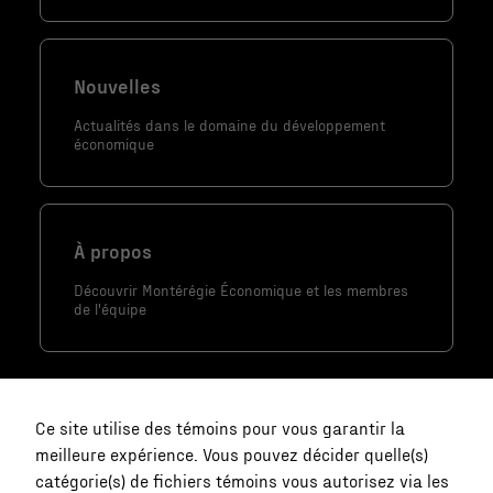
Statistiques
Afin que nous
puissions
Nouvelles
améliorer la
Actualités dans le domaine du développement
fonctionnalité
économique
et la
structure du
site Web, en
fonction de la
À propos
façon dont le
Découvrir Montérégie Économique et les membres
site Web est
de l'équipe
utilisé.
Marketing
En partageant
Ce site utilise des témoins pour vous garantir la
votre intérêt
meilleure expérience. Vous pouvez décider quelle(s)
et votre
catégorie(s) de fichiers témoins vous autorisez via les