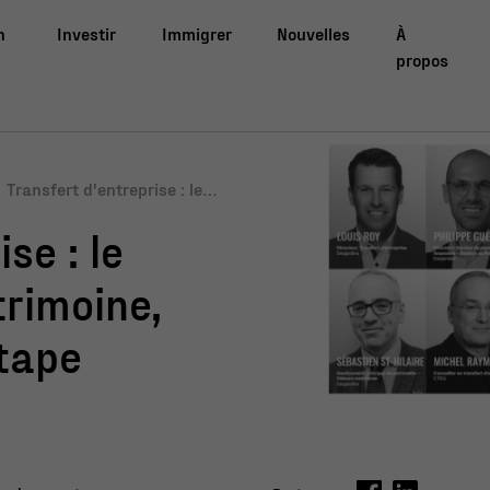
n
Investir
Immigrer
Nouvelles
À
propos
Transfert d'entreprise : le g
estionnaire de patrimoine,
se : le
un allié à chaque étape
trimoine,
étape