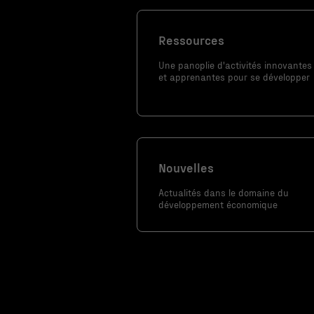
Ces fichiers
témoins ne
Ressources
sont pas
Une panoplie d'activités innovantes
facultatifs. Ils
et apprenantes pour se développer
sont
nécessaires au
fonctionnement
du site Web.
Nouvelles
Statistiques
Actualités dans le domaine du
Afin que nous
développement économique
puissions
améliorer la
fonctionnalité
et la
structure du
site Web, en