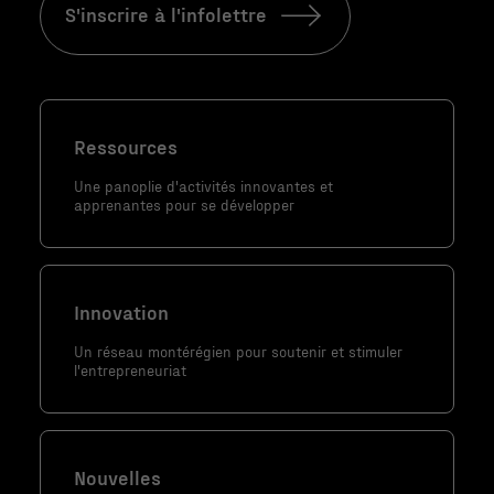
sont pas
S'inscrire à l'infolettre
facultatifs. Ils
sont
nécessaires au
fonctionnement
du site Web.
Ressources
Une panoplie d'activités innovantes et
apprenantes pour se développer
Statistiques
Afin que nous
puissions
améliorer la
Innovation
fonctionnalité
Un réseau montérégien pour soutenir et stimuler
et la
l'entrepreneuriat
structure du
site Web, en
fonction de la
façon dont le
Nouvelles
site Web est