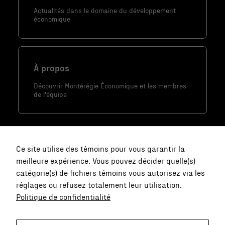
utilisé.
Actualités dans le domaine du développement
économique
Marketing
En partageant
À propos
votre intérêt
et votre
Découvrir Montérégie Économique et les membres
comportement
de l'équipe
lorsque vous
visitez notre
site, vous
augmentez les
Ce site utilise des témoins pour vous garantir la
chances de
meilleure expérience. Vous pouvez décider quelle(s)
voir du
catégorie(s) de fichiers témoins vous autorisez via les
contenu et
réglages ou refusez totalement leur utilisation.
des offres
Politique de confidentialité
personnalisés.
Nous joindre