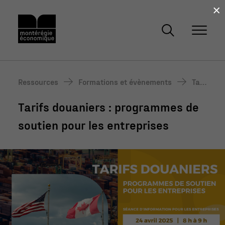
×
Ressources
Formations et évènements
Tari
fs d
Tarifs douaniers : programmes de
oua
nier
soutien pour les entreprises
s : p
rogr
am
mes
de s
outi
en p
our