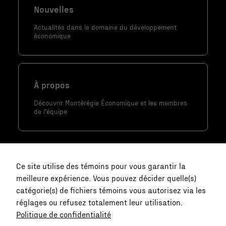
site Web est
Nouvelles
utilisé.
Actualités dans le domaine du développement
économique
Marketing
En partageant
votre intérêt
À propos
et votre
comportement
Découvrir Montérégie Économique et les membres
de l'équipe
lorsque vous
visitez notre
site, vous
augmentez les
chances de
Ce site utilise des témoins pour vous garantir la
voir du
meilleure expérience. Vous pouvez décider quelle(s)
contenu et
catégorie(s) de fichiers témoins vous autorisez via les
des offres
réglages ou refusez totalement leur utilisation.
personnalisés.
Politique de confidentialité