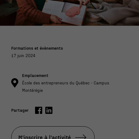
dur
able
Formations et évènements
17 juin 2024
Emplacement
École des entrepreneurs du Québec - Campus
Montérégie
Partager
M'inscrire à l'activité