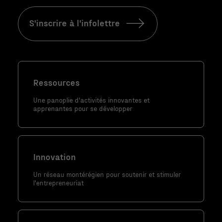
témoins ne
sont pas
S'inscrire à l'infolettre
facultatifs. Ils
sont
nécessaires au
fonctionnement
du site Web.
Ressources
Une panoplie d'activités innovantes et
Statistiques
apprenantes pour se développer
Afin que nous
puissions
améliorer la
Innovation
fonctionnalité
et la
Un réseau montérégien pour soutenir et stimuler
structure du
l'entrepreneuriat
site Web, en
fonction de la
façon dont le