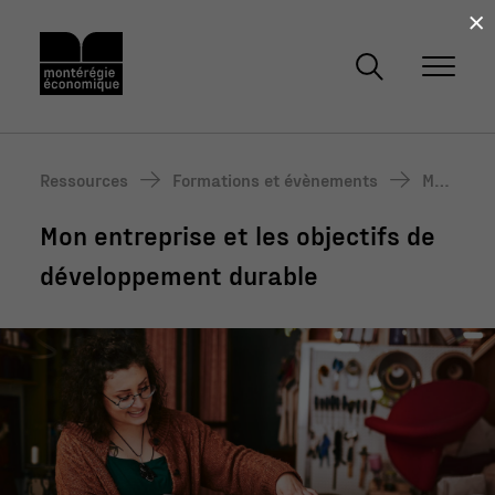
×
Ressources
Formations et évènements
Mon
entr
Mon entreprise et les objectifs de
epri
se e
développement durable
t les
obje
ctif
s de
dév
elop
pem
ent