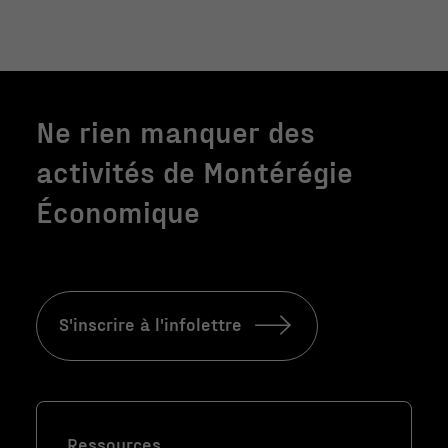
Ne rien manquer des
activités de Montérégie
Économique
Nécessaire
S'inscrire à l'infolettre
Ces fichiers
témoins ne
sont pas
facultatifs. Ils
sont
Ressources