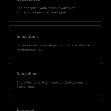
nécessaires au
Une panoplie d'activités innovantes et
fonctionnement
apprenantes pour se développer
du site Web.
Statistiques
Innovation
Afin que nous
puissions
Un réseau montérégien pour soutenir et stimuler
l'entrepreneuriat
améliorer la
fonctionnalité
et la
structure du
Nouvelles
site Web, en
fonction de la
Actualités dans le domaine du développement
économique
façon dont le
site Web est
utilisé.
À propos