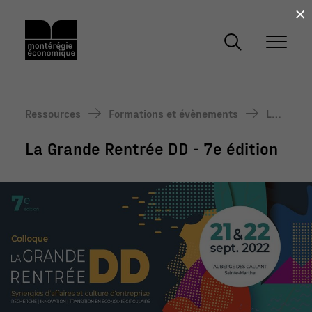
×
Ressources
Formations et évènements
La
Gra
La Grande Rentrée DD - 7e édition
nde
Ren
trée
DD -
7e é
diti
on