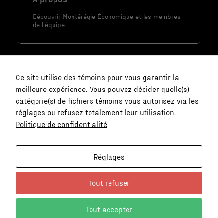
Marketing
Découvrir Montérégie Économique et les membres
En partageant
de l'équipe
votre intérêt
et votre
comportement
lorsque vous
Ce site utilise des témoins pour vous garantir la
visitez notre
meilleure expérience. Vous pouvez décider quelle(s)
site, vous
catégorie(s) de fichiers témoins vous autorisez via les
augmentez les
réglages ou refusez totalement leur utilisation.
chances de
Politique de confidentialité
voir du
Nous joindre
contenu et
des offres
communication@monteregie-
Réglages
personnalisés.
economique.ca
Tout refuser
Politique de
Tout accepter
confidentialité