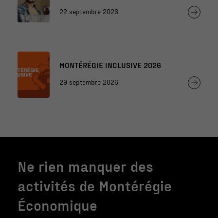
professionnels de l’éducation
22 septembre 2026
MONTÉRÉGIE INCLUSIVE 2026
29 septembre 2026
Nécessaire
Ces fichiers
témoins ne
sont pas
facultatifs. Ils
sont
Ne rien manquer des
nécessaires au
fonctionnement
activités de Montérégie
du site Web.
Économique