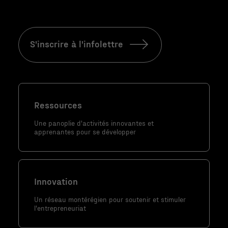
Statistiques
Afin que nous
puissions
S'inscrire à l'infolettre
améliorer la
fonctionnalité
et la
structure du
site Web, en
Ressources
fonction de la
façon dont le
Une panoplie d'activités innovantes et
site Web est
apprenantes pour se développer
utilisé.
Marketing
Innovation
En partageant
Un réseau montérégien pour soutenir et stimuler
votre intérêt
l'entrepreneuriat
et votre
comportement