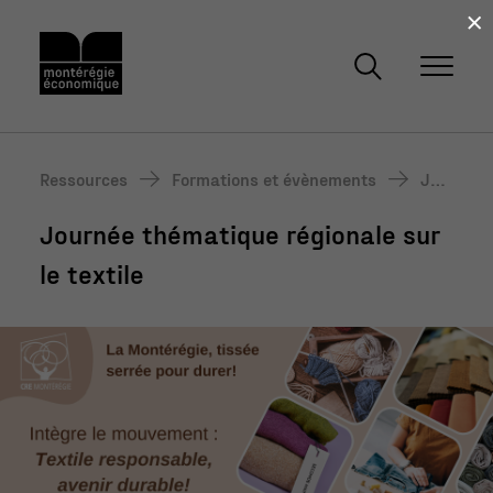
×
Ressources
Formations et évènements
Jou
rné
Journée thématique régionale sur
e th
éma
le textile
tiqu
e ré
gion
ale
sur
le te
xtile