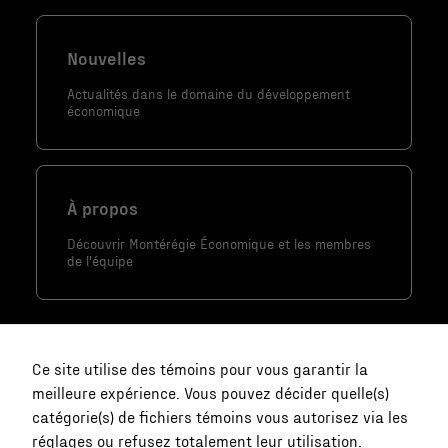
lorsque vous
visitez notre
Nouvelles
site, vous
Actualités dans le domaine du développement
augmentez les
économique
chances de
voir du
contenu et
des offres
À propos
personnalisés.
Découvrir Montérégie Économique et les membres
de l'équipe
Ce site utilise des témoins pour vous garantir la
meilleure expérience. Vous pouvez décider quelle(s)
catégorie(s) de fichiers témoins vous autorisez via les
réglages ou refusez totalement leur utilisation.