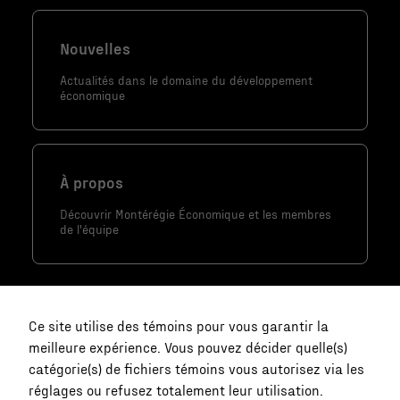
lorsque vous
visitez notre
Nouvelles
site, vous
Actualités dans le domaine du développement
augmentez les
économique
chances de
voir du
contenu et
des offres
À propos
personnalisés.
Découvrir Montérégie Économique et les membres
de l'équipe
Ce site utilise des témoins pour vous garantir la
meilleure expérience. Vous pouvez décider quelle(s)
catégorie(s) de fichiers témoins vous autorisez via les
réglages ou refusez totalement leur utilisation.