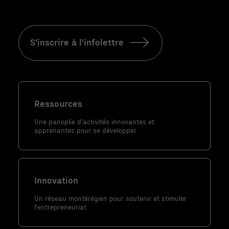
Statistiques
Afin que nous
puissions
S'inscrire à l'infolettre
améliorer la
fonctionnalité
et la
structure du
site Web, en
Ressources
fonction de la
façon dont le
Une panoplie d'activités innovantes et
site Web est
apprenantes pour se développer
utilisé.
Marketing
Innovation
En partageant
Un réseau montérégien pour soutenir et stimuler
votre intérêt
l'entrepreneuriat
et votre
comportement