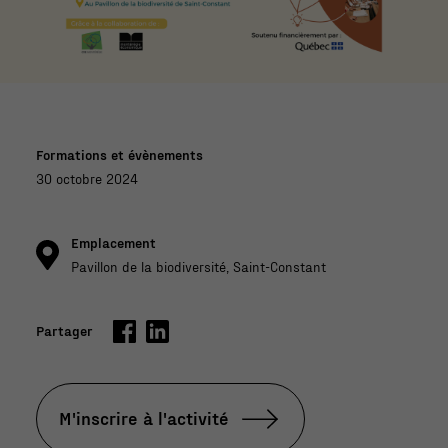
ono
mie
circ
ulai
re
Formations et évènements
30 octobre 2024
Emplacement
Pavillon de la biodiversité, Saint-Constant
Partager
M'inscrire à l'activité