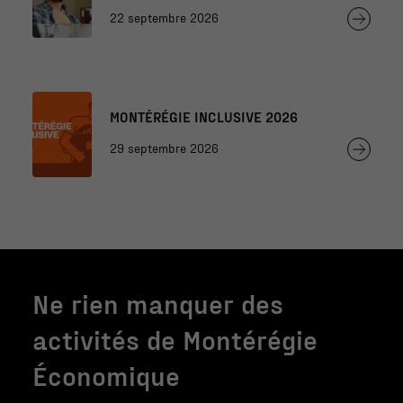
professionnels de l’éducation
22 septembre 2026
MONTÉRÉGIE INCLUSIVE 2026
29 septembre 2026
Nécessaire
Ces fichiers
témoins ne
sont pas
facultatifs. Ils
sont
Ne rien manquer des
nécessaires au
fonctionnement
activités de Montérégie
du site Web.
Économique