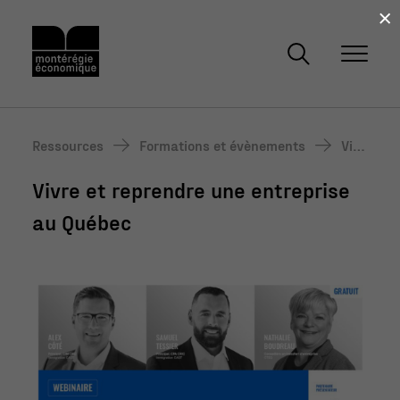
×
Ressources
Formations et évènements
Vivr
e et
Vivre et reprendre une entreprise
repr
end
au Québec
re u
ne e
ntre
pris
e au
Qué
bec