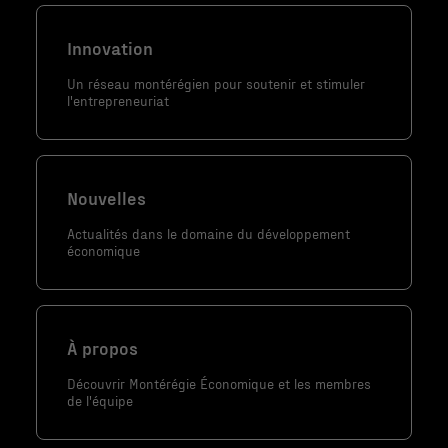
structure du
site Web, en
Innovation
fonction de la
façon dont le
Un réseau montérégien pour soutenir et stimuler
site Web est
l'entrepreneuriat
utilisé.
Marketing
Nouvelles
En partageant
Actualités dans le domaine du développement
votre intérêt
économique
et votre
comportement
lorsque vous
visitez notre
À propos
site, vous
Découvrir Montérégie Économique et les membres
augmentez les
de l'équipe
chances de
voir du