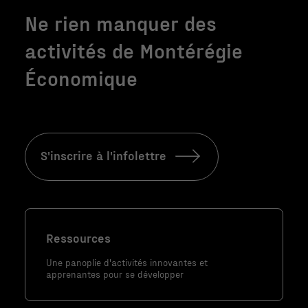
Ne rien manquer des
Nécessaire
activités de Montérégie
Ces fichiers
témoins ne
Économique
sont pas
facultatifs. Ils
sont
nécessaires au
fonctionnement
S'inscrire à l'infolettre
du site Web.
Statistiques
Afin que nous
Ressources
puissions
améliorer la
Une panoplie d'activités innovantes et
apprenantes pour se développer
fonctionnalité
et la