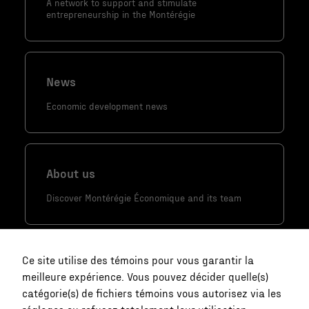
comportement
A network to support and stimulate
entrepreneurship in the Montérégie
lorsque vous
visitez notre
site, vous
augmentez les
News
chances de
voir du
Economic development news
contenu et
des offres
personnalisés.
About us
Discover Montérégie Économique and its team
Ce site utilise des témoins pour vous garantir la
meilleure expérience. Vous pouvez décider quelle(s)
catégorie(s) de fichiers témoins vous autorisez via les