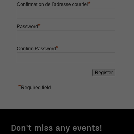
*
Confirmation de l'adresse courriel
*
Password
*
Confirm Password
Nécessaire
Ces fichiers
témoins ne
sont pas
*
Required field
facultatifs. Ils
sont
nécessaires au
fonctionnement
du site Web.
Don't miss any events!