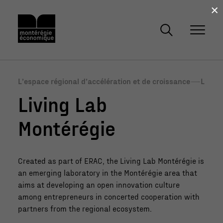
×
L’espace régional d’accélération et de croissance
L
i
Living Lab
v
i
Montérégie
n
g
L
Created as part of ERAC, the Living Lab Montérégie is
a
an emerging laboratory in the Montérégie area that
b
aims at developing an open innovation culture
M
among entrepreneurs in concerted cooperation with
o
partners from the regional ecosystem.
n