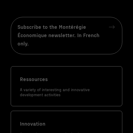
Statistiques
Afin que nous
puissions
Subscribe to the Montérégie
améliorer la
fonctionnalité
Économique newsletter. In French
et la
only.
structure du
site Web, en
fonction de la
façon dont le
site Web est
Ressources
utilisé.
A variety of interesting and innovative
development activities
Marketing
En partageant
votre intérêt
Innovation
et votre