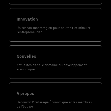
fonctionnement
du site Web.
Innovation
Statistiques
Un réseau montérégien pour soutenir et stimuler
Afin que nous
l'entrepreneuriat
puissions
améliorer la
fonctionnalité
et la
Nouvelles
structure du
Actualités dans le domaine du développement
site Web, en
économique
fonction de la
façon dont le
site Web est
utilisé.
À propos
Découvrir Montérégie Économique et les membres
de l'équipe
Marketing