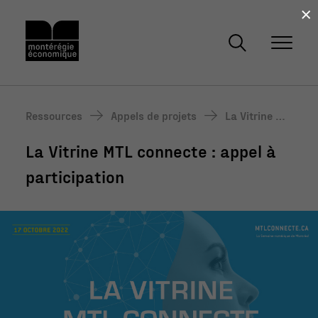
×
Ressources
Appels de projets
La Vitrine MT
L connecte :
La Vitrine MTL connecte : appel à
appel à parti
cipation
participation