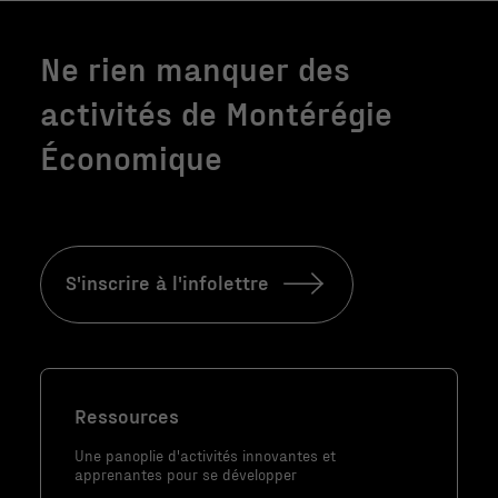
Ne rien manquer des
activités de Montérégie
Économique
S'inscrire à l'infolettre
Nécessaire
Ces fichiers
témoins ne
sont pas
Ressources
facultatifs. Ils
sont
Une panoplie d'activités innovantes et
nécessaires au
apprenantes pour se développer