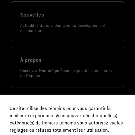
façon dont le
site Web est
Nouvelles
utilisé.
Actualités dans le domaine du développement
économique
Marketing
En partageant
votre intérêt
et votre
À propos
comportement
Découvrir Montérégie Économique et les membres
lorsque vous
de l'équipe
visitez notre
site, vous
augmentez les
chances de
Ce site utilise des témoins pour vous garantir la
voir du
meilleure expérience. Vous pouvez décider quelle(s)
contenu et
catégorie(s) de fichiers témoins vous autorisez via les
des offres
réglages ou refusez totalement leur utilisation.
personnalisés.