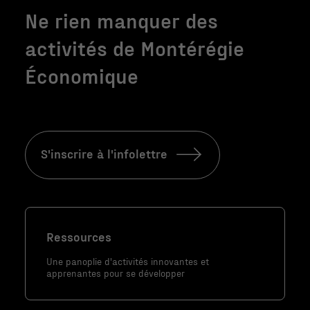
Ne rien manquer des
Nécessaire
activités de Montérégie
Ces fichiers
témoins ne
Économique
sont pas
facultatifs. Ils
sont
nécessaires au
fonctionnement
S'inscrire à l'infolettre
du site Web.
Statistiques
Afin que nous
Ressources
puissions
Une panoplie d'activités innovantes et
améliorer la
apprenantes pour se développer
fonctionnalité
et la