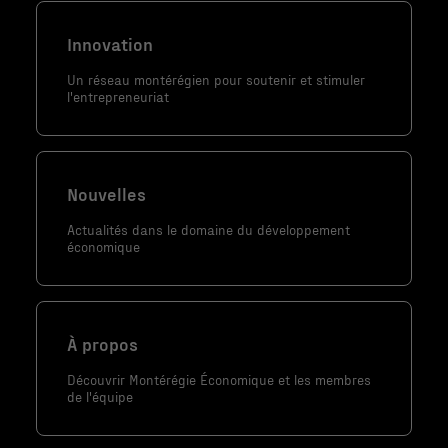
structure du
site Web, en
Innovation
fonction de la
façon dont le
Un réseau montérégien pour soutenir et stimuler
l'entrepreneuriat
site Web est
utilisé.
Nouvelles
Marketing
En partageant
Actualités dans le domaine du développement
votre intérêt
économique
et votre
comportement
lorsque vous
visitez notre
À propos
site, vous
Découvrir Montérégie Économique et les membres
augmentez les
de l'équipe
chances de
voir du